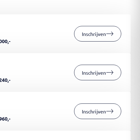
Inschrijven
000,-
Inschrijven
240,-
Inschrijven
960,-