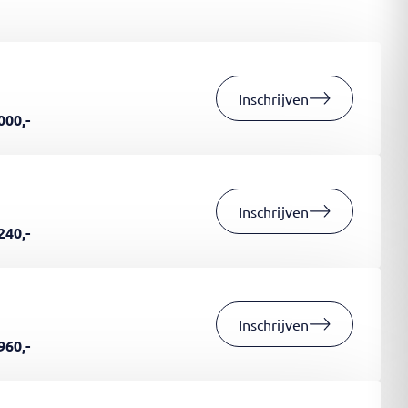
Inschrijven
000,-
Inschrijven
240,-
Inschrijven
960,-