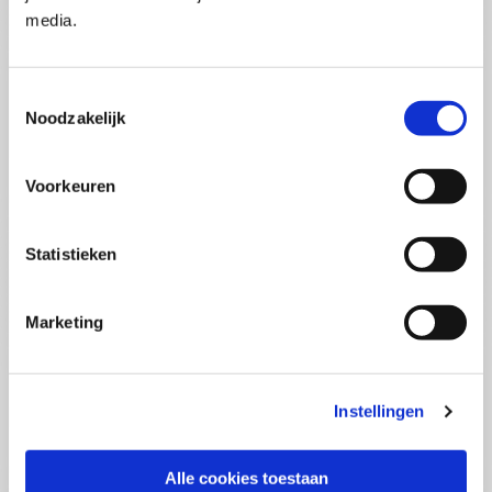
Pega Certified System Architect
media.
(PCSA)
(EN)
Di 01 September 2026
09:00 - 16:30
Toestemmingsselectie
5
dagen
Noodzakelijk
Locatie: Online
€3595,-
Voorkeuren
Inschrijven
Statistieken
Consultancy Skills - Adviseren
(EN)
Marketing
Wo 02 September 2026
09:00 - 16:30
2.5
dagen
Locatie: Online
Instellingen
€2000,-
Inschrijven
Alle cookies toestaan