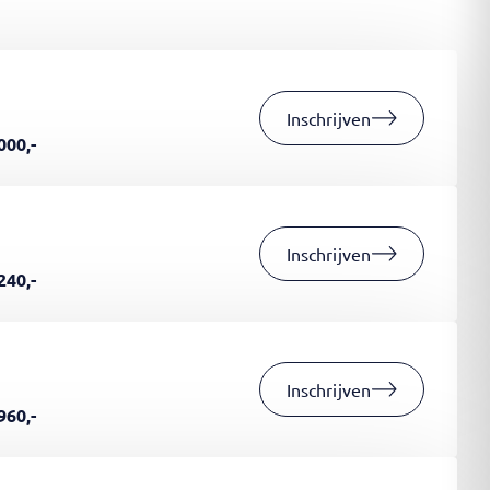
Inschrijven
000,-
Inschrijven
240,-
Inschrijven
960,-