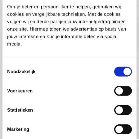
Pega Certified System Architect
Om je beter en persoonlijker te helpen, gebruiken wij
(PCSA)
(EN)
cookies en vergelijkbare technieken. Met de cookies
Di 01 September 2026
volgen wij en derde partijen jouw internetgedrag binnen
09:00 - 16:30
onze site. Hiermee tonen we advertenties op basis van
5
dagen
Locatie: Online
jouw interesse en kun je informatie delen via social
media.
€3595,-
Inschrijven
Toestemmingsselectie
Noodzakelijk
Consultancy Skills - Adviseren
(EN)
Voorkeuren
Wo 02 September 2026
09:00 - 16:30
2.5
dagen
Statistieken
Locatie: Online
€2000,-
Marketing
Inschrijven