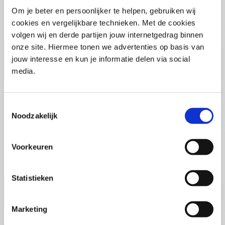
Pega Certified System Architect
Om je beter en persoonlijker te helpen, gebruiken wij
(PCSA)
(EN)
cookies en vergelijkbare technieken. Met de cookies
Di 01 September 2026
volgen wij en derde partijen jouw internetgedrag binnen
09:00 - 16:30
onze site. Hiermee tonen we advertenties op basis van
5
dagen
Locatie: Online
jouw interesse en kun je informatie delen via social
media.
€3595,-
Inschrijven
Toestemmingsselectie
Noodzakelijk
Consultancy Skills - Adviseren
(EN)
Voorkeuren
Wo 02 September 2026
09:00 - 16:30
2.5
dagen
Statistieken
Locatie: Online
€2000,-
Marketing
Inschrijven