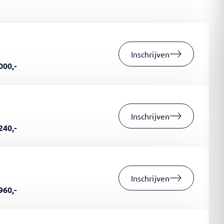
Inschrijven
000,-
Inschrijven
240,-
Inschrijven
960,-