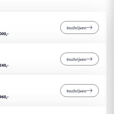
Inschrijven
000,-
Inschrijven
240,-
Inschrijven
960,-