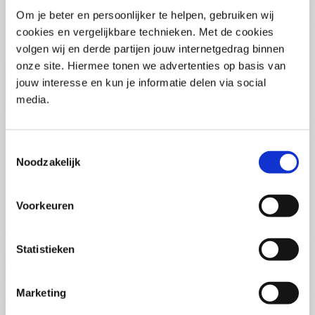
Pega Certified System Architect
Om je beter en persoonlijker te helpen, gebruiken wij
(PCSA)
(EN)
cookies en vergelijkbare technieken. Met de cookies
Di 01 September 2026
volgen wij en derde partijen jouw internetgedrag binnen
09:00 - 16:30
onze site. Hiermee tonen we advertenties op basis van
5
dagen
Locatie: Online
jouw interesse en kun je informatie delen via social
media.
€3595,-
Inschrijven
Toestemmingsselectie
Noodzakelijk
Consultancy Skills - Adviseren
(EN)
Voorkeuren
Wo 02 September 2026
09:00 - 16:30
2.5
dagen
Statistieken
Locatie: Online
€2000,-
Marketing
Inschrijven