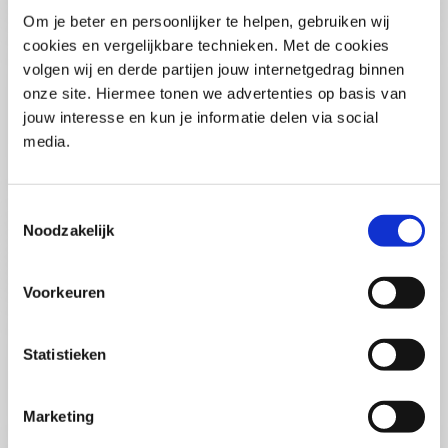
Pega Certified System Architect
Om je beter en persoonlijker te helpen, gebruiken wij
(PCSA)
(EN)
cookies en vergelijkbare technieken. Met de cookies
Di 01 September 2026
volgen wij en derde partijen jouw internetgedrag binnen
09:00 - 16:30
onze site. Hiermee tonen we advertenties op basis van
5
dagen
Locatie: Online
jouw interesse en kun je informatie delen via social
media.
€3595,-
Inschrijven
Toestemmingsselectie
Noodzakelijk
Consultancy Skills - Adviseren
(EN)
Voorkeuren
Wo 02 September 2026
09:00 - 16:30
2.5
dagen
Statistieken
Locatie: Online
€2000,-
Marketing
Inschrijven