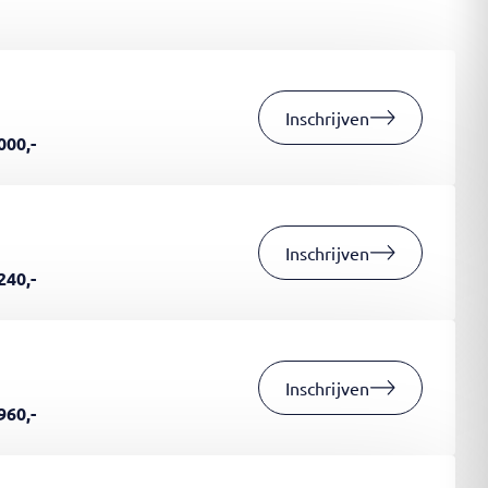
Inschrijven
000,-
Inschrijven
240,-
Inschrijven
960,-