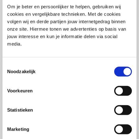
Pega Certified System Architect
Om je beter en persoonlijker te helpen, gebruiken wij
(PCSA)
(EN)
cookies en vergelijkbare technieken. Met de cookies
Di 01 September 2026
volgen wij en derde partijen jouw internetgedrag binnen
09:00 - 16:30
onze site. Hiermee tonen we advertenties op basis van
5
dagen
Locatie: Online
jouw interesse en kun je informatie delen via social
media.
€3595,-
Inschrijven
Toestemmingsselectie
Noodzakelijk
Consultancy Skills - Adviseren
(EN)
Voorkeuren
Wo 02 September 2026
09:00 - 16:30
2.5
dagen
Statistieken
Locatie: Online
€2000,-
Marketing
Inschrijven