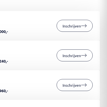
Inschrijven
000,-
Inschrijven
240,-
Inschrijven
960,-