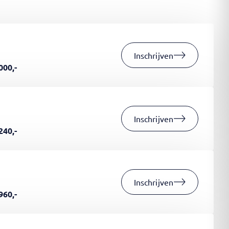
Inschrijven
000,-
Inschrijven
240,-
Inschrijven
960,-