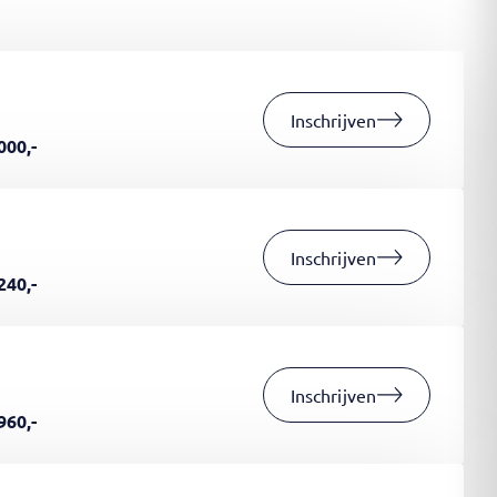
Inschrijven
000,-
Inschrijven
240,-
Inschrijven
960,-