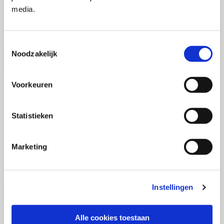
Pega Certified System Architect
media.
(PCSA)
(EN)
Di 01 September 2026
09:00 - 16:30
Toestemmingsselectie
5
dagen
Noodzakelijk
Locatie: Online
€3595,-
Voorkeuren
Inschrijven
Statistieken
Consultancy Skills - Adviseren
(EN)
Marketing
Wo 02 September 2026
09:00 - 16:30
2.5
dagen
Locatie: Online
Instellingen
€2000,-
Inschrijven
Alle cookies toestaan