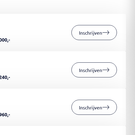
Inschrijven
000,-
Inschrijven
240,-
Inschrijven
960,-