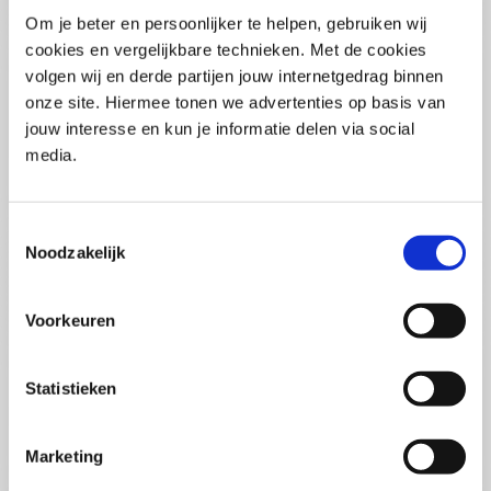
Pega Certified System Architect
Om je beter en persoonlijker te helpen, gebruiken wij
(PCSA)
(EN)
cookies en vergelijkbare technieken. Met de cookies
Di 01 September 2026
volgen wij en derde partijen jouw internetgedrag binnen
09:00 - 16:30
onze site. Hiermee tonen we advertenties op basis van
5
dagen
Locatie: Online
jouw interesse en kun je informatie delen via social
media.
€3595,-
Inschrijven
Toestemmingsselectie
Noodzakelijk
Consultancy Skills - Adviseren
(EN)
Voorkeuren
Wo 02 September 2026
09:00 - 16:30
2.5
dagen
Statistieken
Locatie: Online
€2000,-
Marketing
Inschrijven