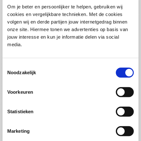
Pega Certified System Architect
Om je beter en persoonlijker te helpen, gebruiken wij
(PCSA)
(EN)
cookies en vergelijkbare technieken. Met de cookies
Di 01 September 2026
volgen wij en derde partijen jouw internetgedrag binnen
09:00 - 16:30
onze site. Hiermee tonen we advertenties op basis van
5
dagen
Locatie: Online
jouw interesse en kun je informatie delen via social
media.
€3595,-
Inschrijven
Toestemmingsselectie
Noodzakelijk
Consultancy Skills - Adviseren
(EN)
Voorkeuren
Wo 02 September 2026
09:00 - 16:30
2.5
dagen
Statistieken
Locatie: Online
€2000,-
Marketing
Inschrijven