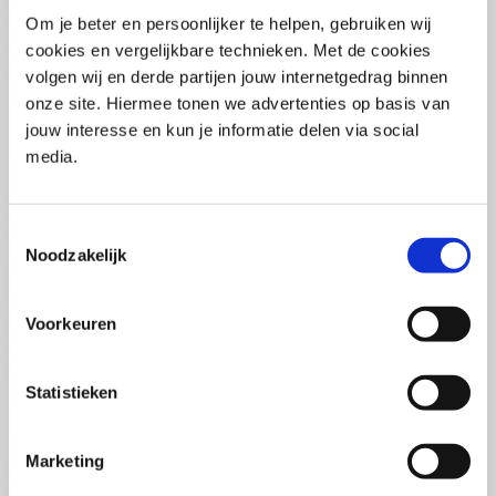
Pega Certified System Architect
Om je beter en persoonlijker te helpen, gebruiken wij
(PCSA)
(EN)
cookies en vergelijkbare technieken. Met de cookies
Di 01 September 2026
volgen wij en derde partijen jouw internetgedrag binnen
09:00 - 16:30
onze site. Hiermee tonen we advertenties op basis van
5
dagen
Locatie: Online
jouw interesse en kun je informatie delen via social
media.
€3595,-
Inschrijven
Toestemmingsselectie
Noodzakelijk
Consultancy Skills - Adviseren
(EN)
Voorkeuren
Wo 02 September 2026
09:00 - 16:30
2.5
dagen
Statistieken
Locatie: Online
€2000,-
Marketing
Inschrijven