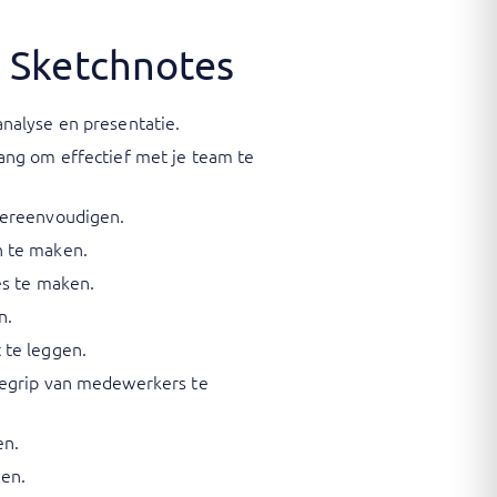
n Sketchnotes
nalyse en presentatie.
ang om effectief met je team te
vereenvoudigen.
n te maken.
es te maken.
n.
 te leggen.
begrip van medewerkers te
en.
den.