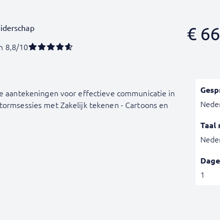
eiderschap
€
66
n 8,8/10
Gesp
ele aantekeningen voor effectieve communicatie in
Nede
stormsessies met Zakelijk tekenen - Cartoons en
Taal 
Nede
Dage
1