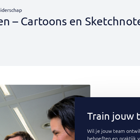
eiderschap
en – Cartoons en Sketchnot
Train jouw
Wil je jouw team ontwik
behoeften en praktijk 