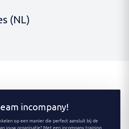
es (NL)
 team incompany!
kelen op een manier die perfect aansluit bij de
van jouw organisatie? Met een incompany training