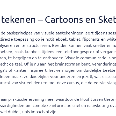
k tekenen – Cartoons en Ske
 de basisprincipes van visuele aantekeningen leert tijdens ses
directe toepassing op je notitieboek, tablet, flipcharts en whi
nalyseren en te structureren. Beelden kunnen vaak sneller en 
hetsen, zoals krabbels tijdens een telefoongesprek of vergade
ren, te begrijpen en te onthouden. Visuele communicatie is oo
cht de taal. Of je nu aan het brainstormen bent, veranderin
lega’s of klanten inspireert, het vermogen om duidelijke beeld
ideeën maakt ze duidelijker voor anderen en jezelf, wat discus
racht van visueel denken met deze cursus, die de eerste stap
aan praktische ervaring mee, waardoor de kloof tussen theori
e vaardigheden om complexe informatie snel en nauwkeurig ove
el duidelijk als impactvol zijn.