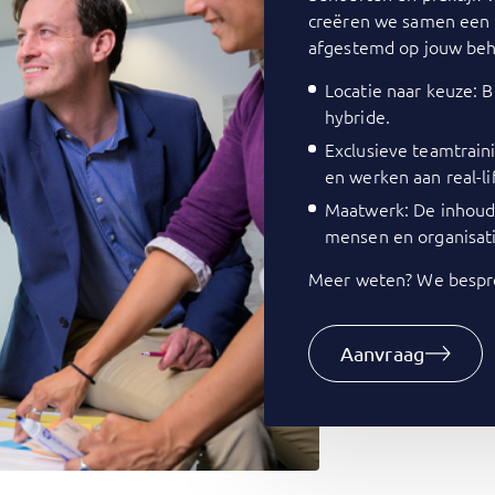
creëren we samen een 
afgestemd op jouw beh
Locatie naar keuze: Bi
hybride.
Exclusieve teamtrain
en werken aan real-li
Maatwerk: De inhoud 
mensen en organisati
Meer weten? We bespre
Aanvraag