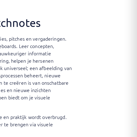
tchnotes
sies, pitches en vergaderingen.
teboards. Leer concepten,
nauwkeuriger informatie
ring, helpen je hersenen
k universeel; een afbeelding van
gsprocessen beheert, nieuwe
en te creëren is van onschatbare
sies en nieuwe inzichten
pen biedt om je visuele
e en praktijk wordt overbrugd.
r te brengen via visuele