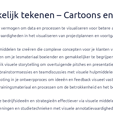
kelijk tekenen – Cartoons e
e vermogen om data en processen te visualiseren voor betere a
vaardigheden in het visualiseren van projectplannen en voortg
pmiddelen te creëren die complexe concepten voor je klanten 
n om je lesmateriaal boeiender en gemakkelijker te begrijpe
ik visuele storytelling om overtuigende pitches en presentati
e brainstormsessies en teamdiscussies met visuele hulpmiddele
oting in je ontwerpproces om ideeën en feedback visueel vast
 trainingsmateriaal en processen om de betrokkenheid en het 
edrijfsideeën en strategieën effectiever via visuele middel
eningen en studietechnieken met visuele annotatievaardighe