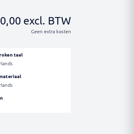
0,00
excl. BTW
Geen extra kosten
roken taal
rlands
materiaal
rlands
n