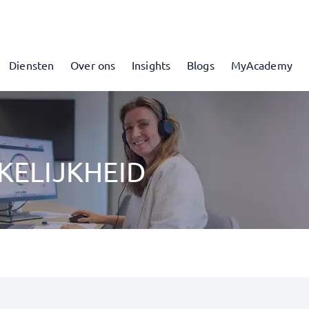
Diensten
Over ons
Insights
Blogs
MyAcademy
KELIJKHEID