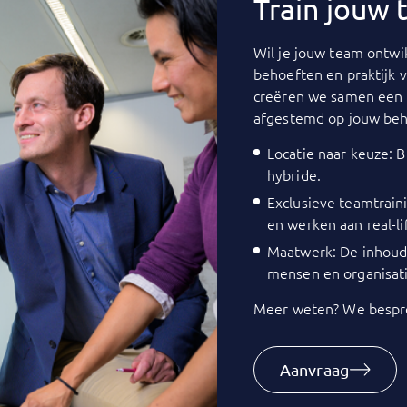
Train jouw
Wil je jouw team ontwik
behoeften en praktijk 
creëren we samen een 
afgestemd op jouw beh
Locatie naar keuze: Bi
hybride.
Exclusieve teamtrain
en werken aan real-li
Maatwerk: De inhoud 
mensen en organisati
Meer weten? We bespre
Aanvraag