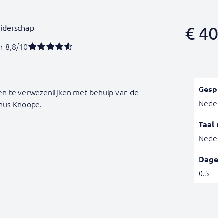
eiderschap
€
40
n 8,8/10
Gesp
en te verwezenlijken met behulp van de
Nede
inus Knoope.
Taal 
Nede
Dage
0.5