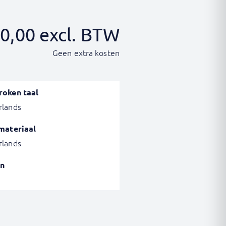
0,00
excl. BTW
Geen extra kosten
roken taal
rlands
materiaal
rlands
n