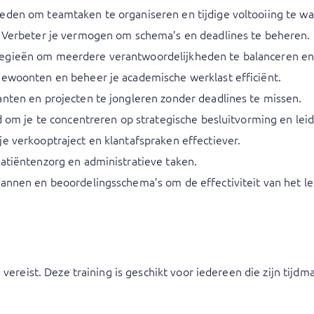
eden om teamtaken te organiseren en tijdige voltooiing te w
: Verbeter je vermogen om schema’s en deadlines te beheren.
gieën om meerdere verantwoordelijkheden te balanceren en je
gewoonten en beheer je academische werklast efficiënt.
anten en projecten te jongleren zonder deadlines te missen.
jd om je te concentreren op strategische besluitvorming en lei
e verkooptraject en klantafspraken effectiever.
patiëntenzorg en administratieve taken.
lannen en beoordelingsschema’s om de effectiviteit van het l
g vereist. Deze training is geschikt voor iedereen die zijn ti