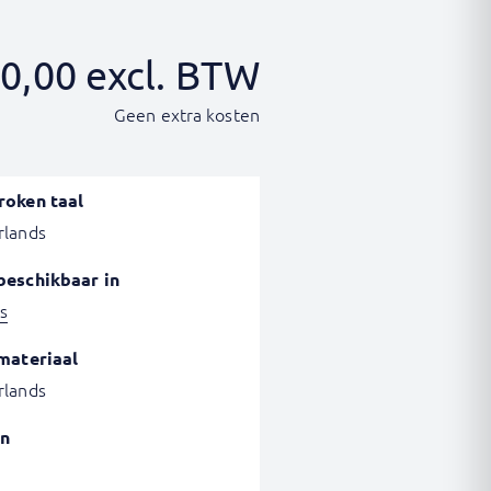
0,00
excl. BTW
Geen extra kosten
roken taal
rlands
beschikbaar in
s
materiaal
rlands
n