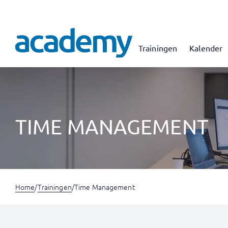
Trainingen
Kalender
TIME MANAGEMENT
Home
/
Trainingen
/
Time Management