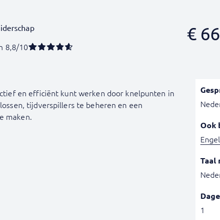
eiderschap
€
66
n 8,8/10
Gesp
ectief en efficiënt kunt werken door knelpunten in
Nede
 lossen, tijdverspillers te beheren en een
te maken.
Ook 
Engel
Taal 
Nede
Dage
1