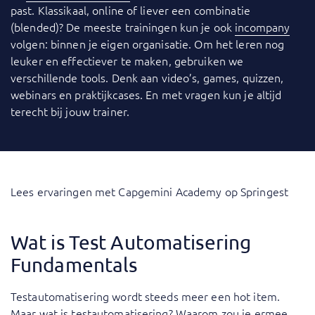
past. Klassikaal, online of liever een combinatie
(blended)? De meeste trainingen kun je ook
incompany
volgen: binnen je eigen organisatie. Om het leren nog
leuker en effectiever te maken, gebruiken we
verschillende tools. Denk aan video’s, games, quizzen,
webinars en praktijkcases. En met vragen kun je altijd
terecht bij jouw trainer.
Lees ervaringen met Capgemini Academy op Springest
Wat is Test Automatisering
Fundamentals
Testautomatisering wordt steeds meer een hot item.
Maar wat is testautomatisering? Waarom zou je ermee