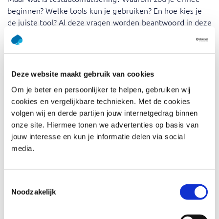
beginnen? Welke tools kun je gebruiken? En hoe kies je
de juiste tool? Al deze vragen worden beantwoord in deze
training. In Test Automation Fundamentals krijg je een
overzicht van de belangrijkste ontwikkelingen op dit
gebied. Daarnaast krijg je een overzicht van de
belangrijkste categorieën van tools en waarom je een
Deze website maakt gebruik van cookies
bepaalde tool zou moeten kiezen. Je krijgt ook inzicht in
Om je beter en persoonlijker te helpen, gebruiken wij
de voor- en nadelen van testautomatisering.
cookies en vergelijkbare technieken. Met de cookies
Training in Test Automation Fundamentals biedt je
volgen wij en derde partijen jouw internetgedrag binnen
praktische tools en inzichten om testautomatisering
onze site. Hiermee tonen we advertenties op basis van
succesvol te implementeren. De expertise van onze
jouw interesse en kun je informatie delen via social
trainers transformeert theoretische concepten in
media.
toepasbare, praktijkgerichte methoden. Deze training
stelt je in staat om je testprocessen te stroomlijnen,
waardoor de efficiëntie en impact van je projecten en
Toestemmingsselectie
Noodzakelijk
organisatie aanzienlijk worden verbeterd.