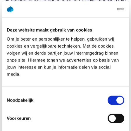
(ART) effectief kunt vervullen, door elk Planning Interval
(PI) waarde op te leveren.
Je onderzoekt hoe je Lean-denken kunt toepassen om
Deze website maakt gebruik van cookies
Epics op te splitsen in Features en Stories, Features en
Stories te verfijnen, ART en Team Backlogs te beheren en
Om je beter en persoonlijker te helpen, gebruiken wij
iteraties en PI’s te plannen en uit te voeren. Je ontdekt
cookies en vergelijkbare technieken. Met de cookies
ook hoe de Continuous Delivery Pipeline en DevOps-
volgen wij en derde partijen jouw internetgedrag binnen
cultuur bijdragen aan de continue verbetering van de
onze site. Hiermee tonen we advertenties op basis van
ART.
jouw interesse en kun je informatie delen via social
media.
Behandelde onderwerpen
Kennismaken met Product rollen en
Toestemmingsselectie
verantwoordelijkheden
Noodzakelijk
Voorbereiden op PI-planning
Leiding geven aan PI-planning
Voorkeuren
Iteraties uitvoeren