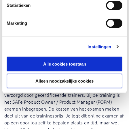
Het uitvoeren van de PI
Statistieken
AI voor Product rollen
Gecertificeerd worden
Marketing
Voor wie is SAFe Product
Owner/Product Manager
Instellingen
(POPM)
Alle cookies toestaan
Deze training is voor iedereen die Product Owner is of wil
worden in een Scaled Agile Framework omgeving.
Alleen noodzakelijke cookies
Deze training is de officiële SAFe-training en wordt
verzorgd door gecertificeerde trainers. Bij de training is
het SAFe Product Owner / Product Manager (POPM)
examen inbegrepen. De kosten van het examen maken
deel uit van de trainingsprijs. Je legt dit online examen af
op een door jou zelf te bepalen plaats en tijd, maar wel