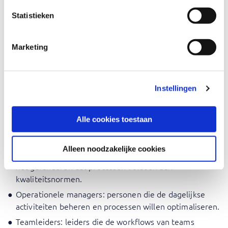
Voor wie is Proces Modelleren
Statistieken
en Analyseren
Business analisten: professionals die zakelijke
Marketing
behoeften analyseren en oplossingen aanbevelen.
Procesmanagers: personen die verantwoordelijk zijn
voor het toezicht op en de verbetering van
Instellingen
bedrijfsprocessen.
IT-professionals: technische experts die tools voor
Alle cookies toestaan
bedrijfsprocesbeheer implementeren en
ondersteunen.
Alleen noodzakelijke cookies
Kwaliteitsmanagers: professionals die zich richten op
het garanderen dat processen voldoen aan
kwaliteitsnormen.
Operationele managers: personen die de dagelijkse
activiteiten beheren en processen willen optimaliseren.
Teamleiders: leiders die de workflows van teams