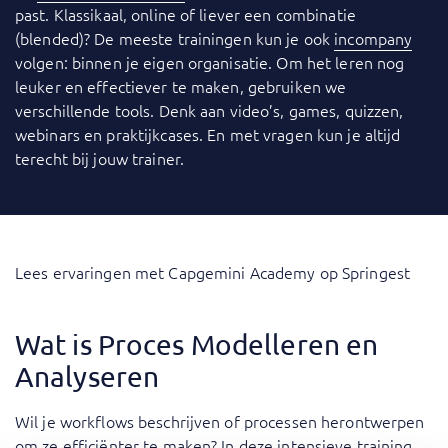
past. Klassikaal, online of liever een combinatie
(blended)? De meeste trainingen kun je ook
incompany
volgen: binnen je eigen organisatie. Om het leren nog
leuker en effectiever te maken, gebruiken we
verschillende tools. Denk aan video’s, games, quizzen,
webinars en praktijkcases. En met vragen kun je altijd
terecht bij jouw trainer.
Lees ervaringen met Capgemini Academy op Springest
Wat is Proces Modelleren en
Analyseren
Wil je workflows beschrijven of processen herontwerpen
om ze efficiënter te maken? In deze intensieve training