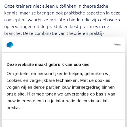
Onze trainers niet alleen uitblinken in theoretische
kennis, maar ze brengen ook praktische aspecten in deze
concepten, waarbij ze inzichten bieden die zijn gebaseerd
op ervaringen uit de praktijk en best practices in de
branche. Deze combinatie van theorie en praktijk
versterkt uw leertraject en geeft u de vaardigheden om
effectief om te gaan met echte
projectmanagementscenario’s.
PRINCE2® is a registered Trade Mark of AXELOS Limited,
Deze website maakt gebruik van cookies
used under permission of AXELOS. All rights reserved.
Om je beter en persoonlijker te helpen, gebruiken wij
cookies en vergelijkbare technieken. Met de cookies
volgen wij en derde partijen jouw internetgedrag binnen
Voor wie is PRINCE2® V7
onze site. Hiermee tonen we advertenties op basis van
Practitioner
jouw interesse en kun je informatie delen via social
media.
Projectmanagers: verbeter uw
projectmanagementvaardigheden en leer hoe u
projecten effectief kunt managen met behulp van
Toestemmingsselectie