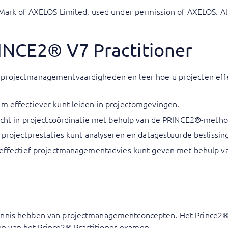
Mark of AXELOS Limited, used under permission of AXELOS. All
RINCE2® V7 Practitioner
 projectmanagementvaardigheden en leer hoe u projecten ef
am effectiever kunt leiden in projectomgevingen.
nzicht in projectcoördinatie met behulp van de PRINCE2®-metho
u projectprestaties kunt analyseren en datagestuurde beslissi
 u effectief projectmanagementadvies kunt geven met behulp 
nis hebben van projectmanagementconcepten. Het Prince2® Fo
ggen van het Prince2® Practitioner-examen.