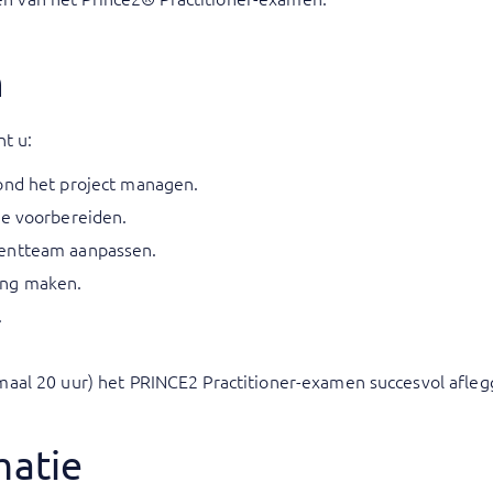
n
nt u:
ond het project managen.
ie voorbereiden.
mentteam aanpassen.
ing maken.
.
maal 20 uur) het PRINCE2 Practitioner-examen succesvol afleg
matie