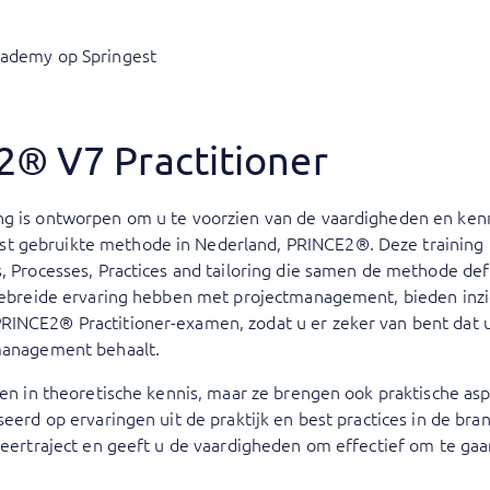
cademy op Springest
2® V7 Practitioner
ng is ontworpen om u te voorzien van de vaardigheden en kenni
 gebruikte methode in Nederland, PRINCE2®. Deze training ri
s, Processes, Practices and tailoring die samen de methode def
tgebreide ervaring hebben met projectmanagement, bieden inzich
RINCE2® Practitioner-examen, zodat u er zeker van bent dat 
tmanagement behaalt.
nken in theoretische kennis, maar ze brengen ook praktische as
aseerd op ervaringen uit de praktijk en best practices in de br
 leertraject en geeft u de vaardigheden om effectief om te ga