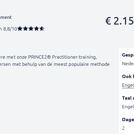
ement
€
2.15
n 8,8/10
Gesp
ère met onze PRINCE2® Practitioner-training,
Nede
heersen met behulp van de meest populaire methode
Ook 
Engel
Taal 
Engel
Dage
2