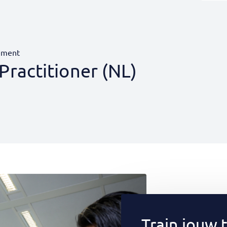
ement
ractitioner (NL)
Train jouw