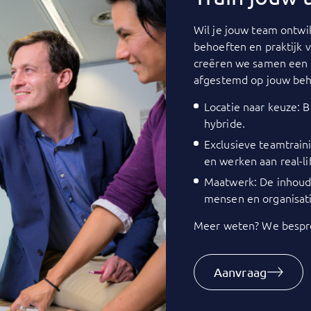
Wil je jouw team ontwik
behoeften en praktijk 
creëren we samen een 
afgestemd op jouw beh
Locatie naar keuze: Bi
hybride.
Exclusieve teamtrain
en werken aan real-li
Maatwerk: De inhoud 
mensen en organisati
Meer weten? We bespre
Aanvraag