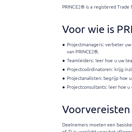
PRINCE2® is a registered Trade 
Voor wie is P
Projectmanagers: verbeter uw
van PRINCE2®.
Teamleiders: leer hoe u uw te
Projectcoördinatoren: krijg i
Projectanalisten: begrijp hoe 
Projectconsultants: leer hoe
Voorvereisten
Deelnemers moeten een basisken
of 7) is verplicht voor het afle