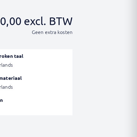
0,00
excl. BTW
Geen extra kosten
roken taal
rlands
materiaal
rlands
n