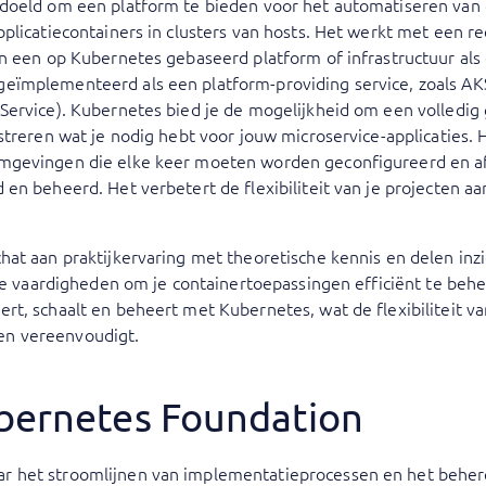
doeld om een platform te bieden voor het automatiseren van
plicatiecontainers in clusters van hosts. Het werkt met een r
n een op Kubernetes gebaseerd platform of infrastructuur als e
ïmplementeerd als een platform-providing service, zoals AKS
Service). Kubernetes bied je de mogelijkheid om een volledig
streren wat je nodig hebt voor jouw microservice-applicaties. 
mgevingen die elke keer moeten worden geconfigureerd en af
en beheerd. Het verbetert de flexibiliteit van je projecten aa
at aan praktijkervaring met theoretische kennis en delen inzic
 de vaardigheden om je containertoepassingen efficiënt te behe
t, schaalt en beheert met Kubernetes, wat de flexibiliteit va
n vereenvoudigt.
ubernetes Foundation
ar het stroomlijnen van implementatieprocessen en het beher