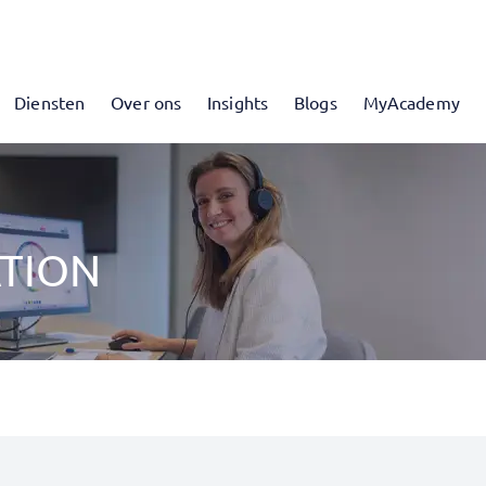
Diensten
Over ons
Insights
Blogs
MyAcademy
TION