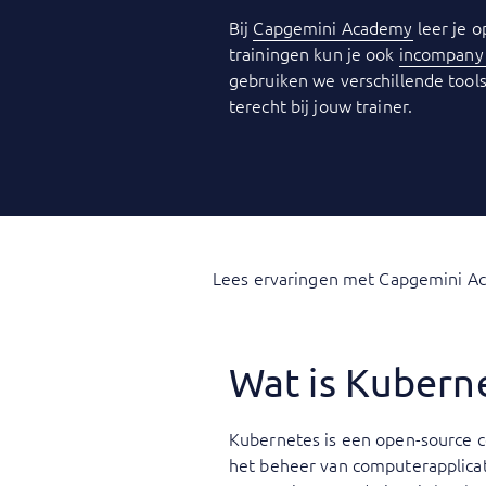
Bij
Capgemini Academy
leer je o
trainingen kun je ook
incompan
gebruiken we verschillende tools
terecht bij jouw trainer.
Lees ervaringen met Capgemini A
Wat is Kubern
Kubernetes is een open-source c
het beheer van computerapplica