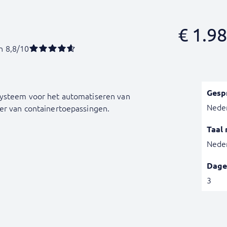
€
1.98
n 8,8/10
Gesp
systeem voor het automatiseren van
Nede
er van containertoepassingen.
Taal 
Nede
Dage
3