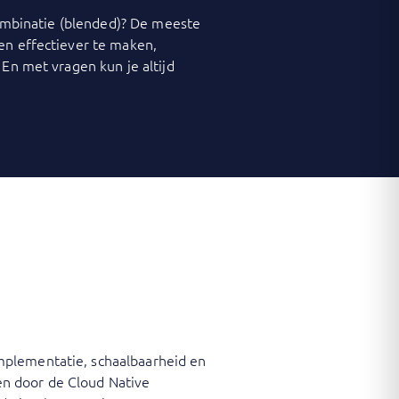
 combinatie (blended)? De meeste
 en effectiever te maken,
 En met vragen kun je altijd
mplementatie, schaalbaarheid en
n door de Cloud Native