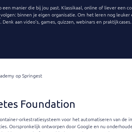
p een manier die bij jou past. Klassikaal, online of liever een
y
volgen: binnen je eigen organisatie. Om het leren nog leuker
. Denk aan video’s, games, quizzen, webinars en praktijkcases.
cademy op Springest
etes Foundation
ontainer-orkestratiesysteem voor het automatiseren van de i
ties. Oorspronkelijk ontworpen door Google en nu onderhoude