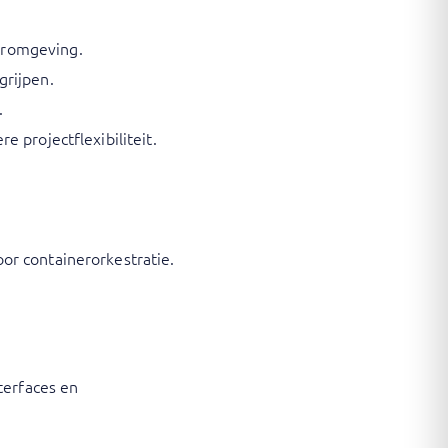
eromgeving.
grijpen.
.
 projectflexibiliteit.
or containerorkestratie.
terfaces en