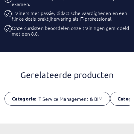
examen.
Trainers met passie, didactische vaardigheden en een
flinke dosis praktijkervaring als IT-professional.
Onze cursisten beoordelen onze trainingen gemiddeld
met een 8,8.
Gerelateerde producten
Categorie:
Catego
IT Service Management & BIM