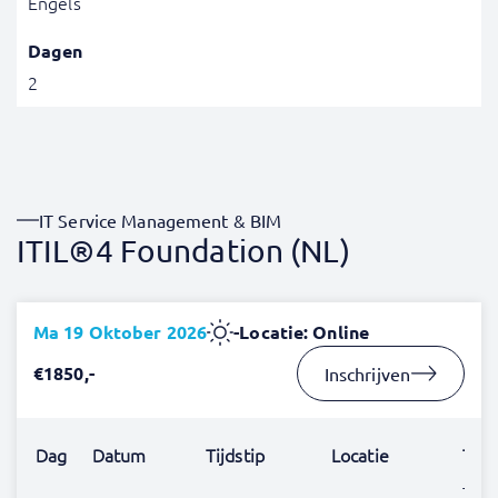
Engels
Dagen
2
IT Service Management & BIM
ITIL®4 Foundation (NL)
Ma 19 Oktober 2026
-
Locatie: Online
€1850,-
Inschrijven
Dag
Datum
Tijdstip
Locatie
Trai
The