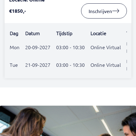
€1850,-
Inschrijven
Dag
Datum
Tijdstip
Locatie
Trai
Ben
Mon
20-09-2027
03:00 - 10:30
Online Virtual
Har
Ben
Tue
21-09-2027
03:00 - 10:30
Online Virtual
Har