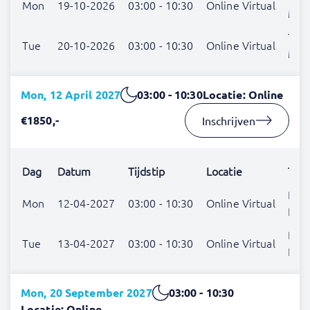
Mon
19-10-2026
03:00 - 10:30
Online Virtual
Mef
The
Tue
20-10-2026
03:00 - 10:30
Online Virtual
Mef
Mon, 12 April 2027
03:00 - 10:30
Locatie: Online
€1850,-
Inschrijven
Dag
Datum
Tijdstip
Locatie
Trai
Ben
Mon
12-04-2027
03:00 - 10:30
Online Virtual
Har
Ben
Tue
13-04-2027
03:00 - 10:30
Online Virtual
Har
Mon, 20 September 2027
03:00 - 10:30
Locatie: Online