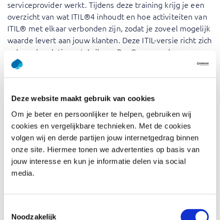
serviceprovider werkt. Tijdens deze training krijg je een
overzicht van wat ITIL®4 inhoudt en hoe activiteiten van
ITIL® met elkaar verbonden zijn, zodat je zoveel mogelijk
waarde levert aan jouw klanten. Deze ITIL-versie richt zich
ook op de relatie met Agile en DevOps, waardoor
deelnemers andere methoden en hun implicaties kunnen
koppelen om ITIL®4 te vertalen naar hun eigen
organisatie. De training bereid je voor op het ITIL®4
Foundation-examen.
Deze website maakt gebruik van cookies
Om je beter en persoonlijker te helpen, gebruiken wij
De ITIL®4 Foundation-training je de essentiële kennis
cookies en vergelijkbare technieken. Met de cookies
biedt om de levering van IT-services binnen elke
volgen wij en derde partijen jouw internetgedrag binnen
organisatie aanzienlijk te verbeteren. De expertise van
onze site. Hiermee tonen we advertenties op basis van
onze trainers voegt een praktische dimensie toe aan de
jouw interesse en kun je informatie delen via social
theoretische concepten en biedt inzichten uit de praktijk
media.
en best practices. Deze training is essentieel voor
iedereen die servicemanagement wil verbeteren en IT-
services wil afstemmen op bedrijfsdoelstellingen. Door
Toestemmingsselectie
ITIL®4 onder de knie te krijgen, kun je zorgen voor
Noodzakelijk