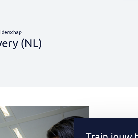
eiderschap
very (NL)
Train jouw