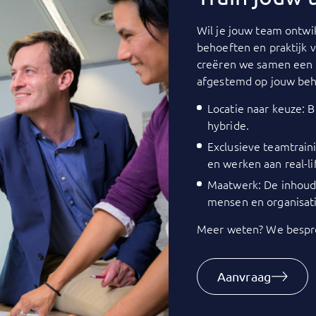
Wil je jouw team ontwik
behoeften en praktijk 
creëren we samen een 
afgestemd op jouw beh
Locatie naar keuze: Bi
hybride.
Exclusieve teamtrain
en werken aan real-li
Maatwerk: De inhoud 
mensen en organisati
Meer weten? We bespre
Aanvraag