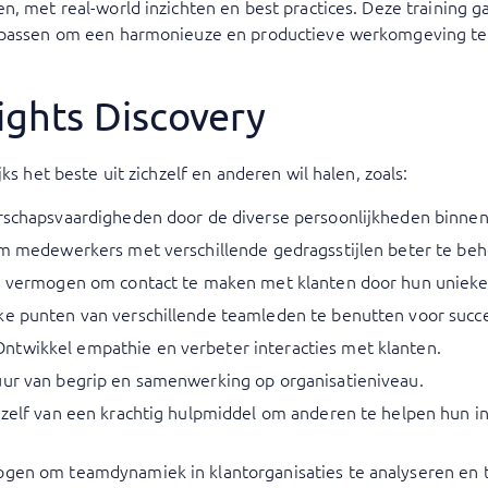
, met real-world inzichten en best practices. Deze training ga
e passen om een harmonieuze en productieve werkomgeving te
sights Discovery
ks het beste uit zichzelf en anderen wil halen, zoals:
erschapsvaardigheden door de diverse persoonlijkheden binnen
 om medewerkers met verschillende gedragsstijlen beter te be
je vermogen om contact te maken met klanten door hun unieke
ke punten van verschillende teamleden te benutten voor succe
ntwikkel empathie en verbeter interacties met klanten.
uur van begrip en samenwerking op organisatieniveau.
ezelf van een krachtig hulpmiddel om anderen te helpen hun in
ogen om teamdynamiek in klantorganisaties te analyseren en 