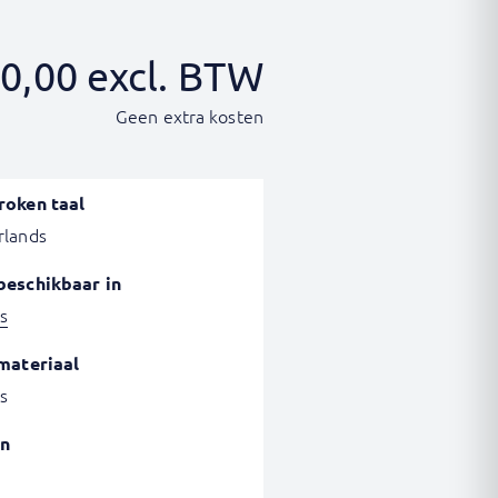
0,00
excl. BTW
Geen extra kosten
roken taal
rlands
beschikbaar in
s
materiaal
s
n