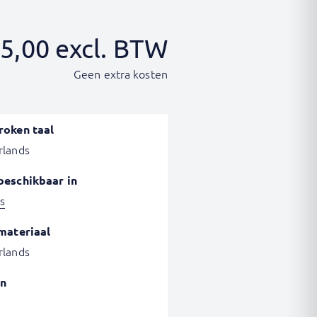
5,00
excl. BTW
Geen extra kosten
roken taal
rlands
beschikbaar in
s
materiaal
rlands
n