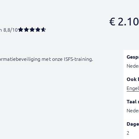
€
2.10
n 8,8/10
Gesp
formatiebeveiliging met onze ISFS-training.
Nede
Ook 
Engel
Taal 
Nede
Dage
2