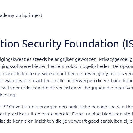
cademy op Springest
tion Security Foundation (I
veiligingskwesties steeds belangrijker geworden. Privacygevoe
iligingssoftware bieden hackers volop mogelijkheden. De opko
 in verschillende netwerken hebben de beveiligingsrisico’s verd
t waardevolle inzichten in alle onderwerpen die verband hou
ideaal voor iedereen die de vereisten wil begrijpen die bedri
lgeving.
ISFS? Onze trainers brengen een praktische benadering van th
t practices uit de echte wereld. Deze training biedt een sterk
dat de kennis en inzichten die je verwerft goed aansluiten bij