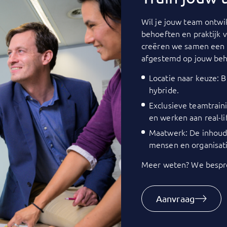
Wil je jouw team ontwik
behoeften en praktijk 
creëren we samen een 
afgestemd op jouw beh
Locatie naar keuze: Bi
hybride.
Exclusieve teamtrain
en werken aan real-li
Maatwerk: De inhoud 
mensen en organisati
Meer weten? We bespre
Aanvraag