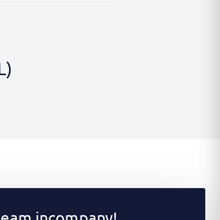
L)
 team incompany!