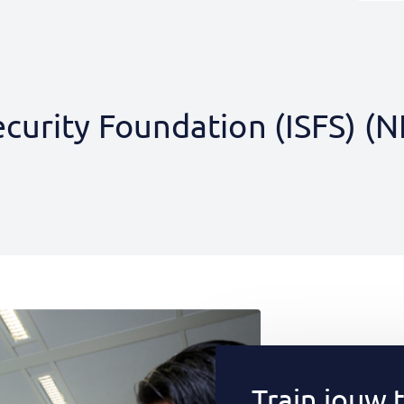
curity Foundation (ISFS) (N
Train jouw