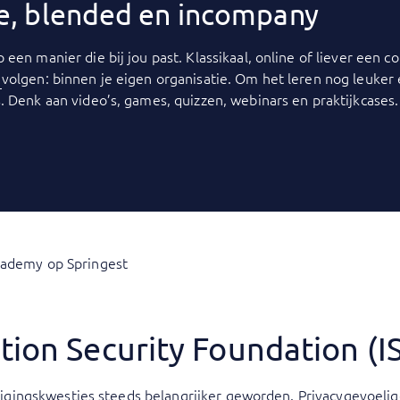
ine, blended en incompany
p een manier die bij jou past. Klassikaal, online of liever een
y
volgen: binnen je eigen organisatie. Om het leren nog leuker
. Denk aan video’s, games, quizzen, webinars en praktijkcases.
cademy op Springest
tion Security Foundation (I
veiligingskwesties steeds belangrijker geworden. Privacygevoe