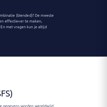
 combinatie (blended)? De meeste
 en effectiever te maken,
 En met vragen kun je altijd
SFS)
lige gegevens worden wereldwijd