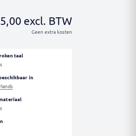
5,00
excl. BTW
Geen extra kosten
roken taal
s
beschikbaar in
rlands
materiaal
s
n