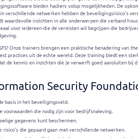
iligingssoftware bieden hackers volop mogelijkheden. De opko
 in verschillende netwerken hebben de beveiligingsrisico’s verd
t waardevolle inzichten in alle onderwerpen die verband hou
ideaal voor iedereen die de vereisten wil begrijpen die bedri
lgeving.
ISFS? Onze trainers brengen een praktische benadering van th
t practices uit de echte wereld. Deze training biedt een sterk
dat de kennis en inzichten die je verwerft goed aansluiten bij
formation Security Foundati
de basis in het beveiligingsveld.
e voorwaarden die nodig zijn voor bedrijfsnaleving.
voelige gegevens kunt beschermen.
 risico’s die gepaard gaan met verschillende netwerken.