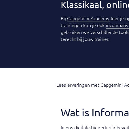
Klassikaal, onl
Bij
Capgemini Academy
leer je o
trainingen kun je ook
incompan
gebruiken we verschillende tools
terecht bij jouw trainer.
Lees ervaringen met Capgemini A
Wat is Informa
In ons digitale tijdperk zijn be