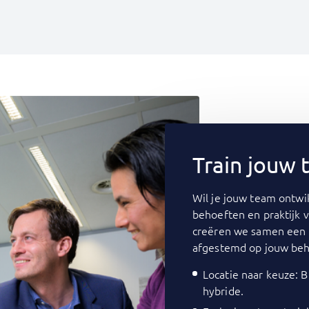
Train jouw
Wil je jouw team ontwik
behoeften en praktijk 
creëren we samen een 
afgestemd op jouw beh
Locatie naar keuze: Bi
hybride.