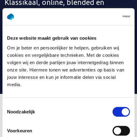
Klassikaal, online, blended en
incompany
Bij
Capgemini Academy
leer je op een manier die bij jou
past. Klassikaal, online of liever een combinatie
Deze website maakt gebruik van cookies
(blended)? De meeste trainingen kun je ook
incompany
volgen: binnen je eigen organisatie. Om het leren nog
Om je beter en persoonlijker te helpen, gebruiken wij
leuker en effectiever te maken, gebruiken we
cookies en vergelijkbare technieken. Met de cookies
verschillende tools. Denk aan video’s, games, quizzen,
volgen wij en derde partijen jouw internetgedrag binnen
webinars en praktijkcases. En met vragen kun je altijd
onze site. Hiermee tonen we advertenties op basis van
terecht bij jouw trainer.
jouw interesse en kun je informatie delen via social
media.
Toestemmingsselectie
Lees ervaringen met Capgemini Academy op Springest
Noodzakelijk
Voorkeuren
Wat is Impact maken met jouw