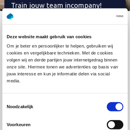
Train jouw team incompany!
Wil je jouw team ontwikkelen op een manier die
perfect aansluit bij de behoeften en praktijk van
jouw organisatie? Met een incompany training
Deze website maakt gebruik van cookies
creëren we samen een op maat gemaakt
trainingsprogramma, volledig afgestemd op jouw
Om je beter en persoonlijker te helpen, gebruiken wij
behoeften.
cookies en vergelijkbare technieken. Met de cookies
volgen wij en derde partijen jouw internetgedrag binnen
Locatie naar keuze: Bij ons in Utrecht, bij jou op
onze site. Hiermee tonen we advertenties op basis van
kantoor, online of hybride.
jouw interesse en kun je informatie delen via social
Exclusieve teamtraining: Collega’s leren samen,
media.
versterken de synergie en werken aan real-life
cases uit jouw organisatie.
Toestemmingsselectie
Maatwerk: De inhoud is volledig afgestemd op
Noodzakelijk
de praktijk van jouw mensen en organisatie.
Meer weten? We bespreken graag de
Voorkeuren
mogelijkheden!