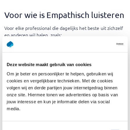
Voor wie is Empathisch luisteren
Voor elke professional die dagelijks het beste uit zichzelf
en anderen wil halen, zoals:
Teamleiders: verbeter de teamdynamiek en bevorder
een prettige werkomgeving.
Klantenservicemedewerkers: verdiep klantinteracties
Deze website maakt gebruik van cookies
en los problemen effectief op.
Om je beter en persoonlijker te helpen, gebruiken wij
Salesprofessionals: bouw sterkere relaties op met
cookies en vergelijkbare technieken. Met de cookies
klanten en sluit deals succesvol.
volgen wij en derde partijen jouw internetgedrag binnen
HR-professionals: bevorder werknemersbetrokkenheid
onze site. Hiermee tonen we advertenties op basis van
en conflictbemiddeling.
jouw interesse en kun je informatie delen via social
media.
Leraren: creëer een inclusievere en begripvolle
omgeving in de klas.
Toestemmingsselectie