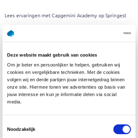
Lees ervaringen met Capgemini Academy op Springest
Wat is Data Security en Privacy
in een Data Gedreven
Organisatie
Deze website maakt gebruik van cookies
Om je beter en persoonlijker te helpen, gebruiken wij
Het belang van data en de daaruit voortvloeiende waarde
cookies en vergelijkbare technieken. Met de cookies
wordt voor organisaties steeds duidelijker. Met de
volgen wij en derde partijen jouw internetgedrag binnen
introductie van de AVG is de aandacht voor
onze site. Hiermee tonen we advertenties op basis van
databeveiliging en dataprivacy gegroeid. Deze training is
jouw interesse en kun je informatie delen via social
gericht op het maximaliseren van de waarde van data en
media.
het garanderen van naleving van de AVG. Je leert de
balans tussen AVG en je informatiebehoeften te vinden,
begrijpt hoe je gegevenstoegang aan werknemers kunt
Toestemmingsselectie
Noodzakelijk
verlenen, persoonsgegevens binnen data stromen kunt
beschermen en methoden en technieken kunt toepassen