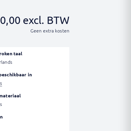
0,00
excl. BTW
Geen extra kosten
roken taal
rlands
beschikbaar in
s
materiaal
s
n