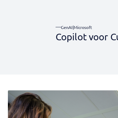
GenAI
|
Microsoft
Copilot voor C