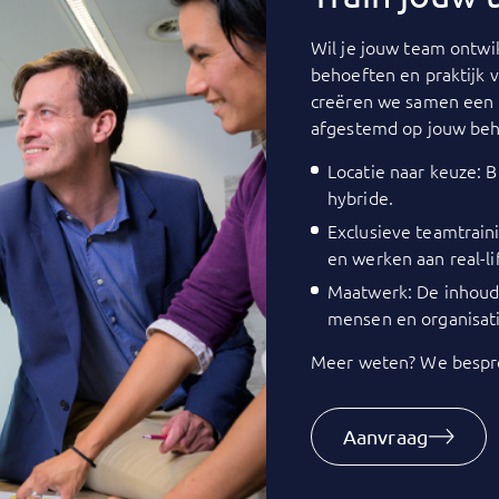
Wil je jouw team ontwik
behoeften en praktijk 
creëren we samen een 
afgestemd op jouw beh
Locatie naar keuze: Bi
hybride.
Exclusieve teamtrain
en werken aan real-li
Maatwerk: De inhoud 
mensen en organisati
Meer weten? We bespre
Aanvraag