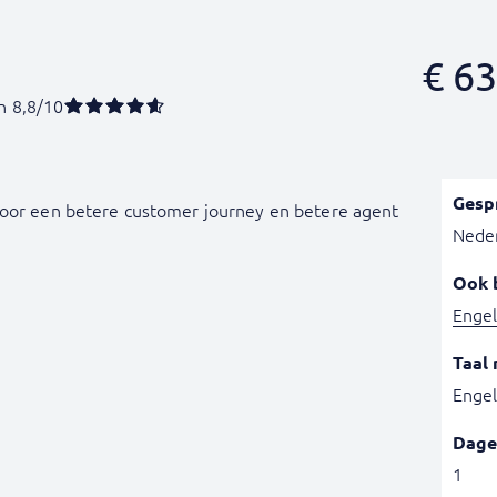
€
63
n 8,8/10
Gesp
voor een betere customer journey en betere agent
Nede
Ook 
Engel
Taal 
Engel
Dage
1