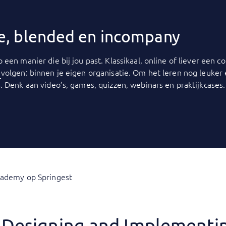
ine, blended en incompany
p een manier die bij jou past. Klassikaal, online of liever een
y
volgen: binnen je eigen organisatie. Om het leren nog leuker
. Denk aan video’s, games, quizzen, webinars en praktijkcases.
cademy op Springest
: Designing and Implementi