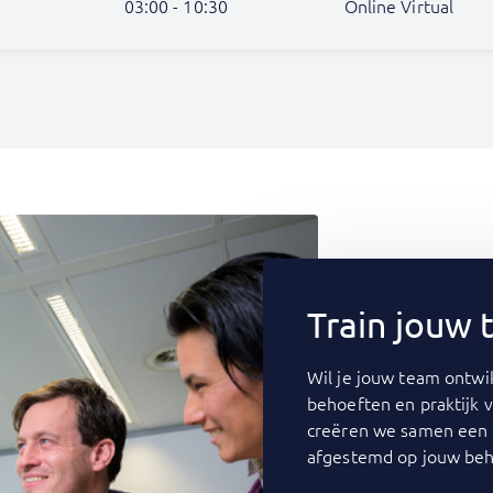
03:00 - 10:30
Online Virtual
Train jouw
Wil je jouw team ontwik
behoeften en praktijk 
creëren we samen een 
afgestemd op jouw beh