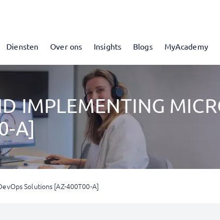
Diensten
Over ons
Insights
Blogs
MyAcademy
AND IMPLEMENTING MIC
0-A]
DevOps Solutions [AZ-400T00-A]