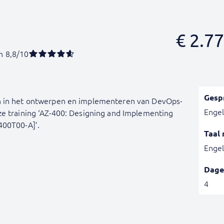
€
2.77
n 8,8/10
Gesp
n in het ontwerpen en implementeren van DevOps-
Engel
ze training ‘AZ-400: Designing and Implementing
400T00-A]’.
Taal 
Engel
Dage
4