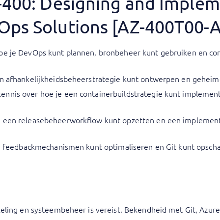
Z-400: Designing and Imple
Ops Solutions [AZ-400T00-A
oe je DevOps kunt plannen, bronbeheer kunt gebruiken en con
en afhankelijkheidsbeheerstrategie kunt ontwerpen en gehei
nnis over hoe je een containerbuildstrategie kunt implement
e een releasebeheerworkflow kunt opzetten en een implement
 je feedbackmechanismen kunt optimaliseren en Git kunt opsc
ling en systeembeheer is vereist. Bekendheid met Git, Azure 