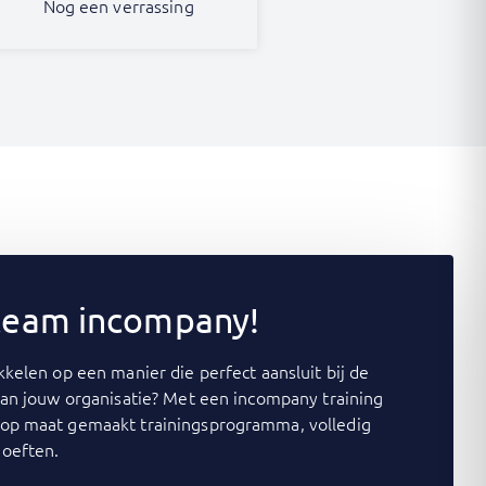
Nog een verrassing
 team incompany!
kelen op een manier die perfect aansluit bij de
van jouw organisatie? Met een incompany training
op maat gemaakt trainingsprogramma, volledig
oeften.