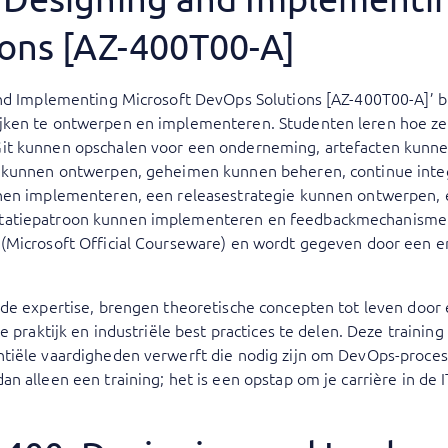
ons [AZ-400T00-A]
and Implementing Microsoft DevOps Solutions [AZ-400T00-A]’ b
jken te ontwerpen en implementeren. Studenten leren hoe z
it kunnen opschalen voor een onderneming, artefacten kunne
e kunnen ontwerpen, geheimen kunnen beheren, continue int
nnen implementeren, een releasestrategie kunnen ontwerpen,
tatiepatroon kunnen implementeren en feedbackmechanismen
(Microsoft Official Courseware) en wordt gegeven door een e
de expertise, brengen theoretische concepten tot leven door 
e praktijk en industriële best practices te delen. Deze training
tiële vaardigheden verwerft die nodig zijn om DevOps-proces
 alleen een training; het is een opstap om je carrière in de I