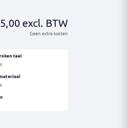
5,00
excl. BTW
Geen extra kosten
roken taal
s
materiaal
s
n