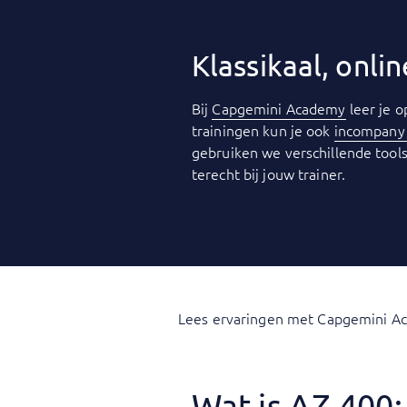
Klassikaal, onl
Bij
Capgemini Academy
leer je o
trainingen kun je ook
incompan
gebruiken we verschillende tools
terecht bij jouw trainer.
Lees ervaringen met Capgemini A
Wat is AZ-400