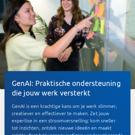
GenAI: Praktische ondersteuning
die jouw werk versterkt
GenAI is een krachtige kans om je werk slimmer,
creatiever en effectiever te maken. Zet jouw
expertise in een stroomversnelling: kom sneller
tot inzichten, ontdek nieuwe ideeën en maakt
ruimte door het vereenvoudigen van terugkerende