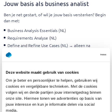
Jouw basis als business analist
Ben je net gestart, of wil je jouw basis versterken? Begin
dan met:
Business Analysis Essentials (NL)
Requirements Analyse (NL)
Define and Refine Use Cases (NL)
→ alleen na
Requirements Analyse
Business Process Model and Notation (BPMN)
Introductie Data Modelleren (NL)
Deze website maakt gebruik van cookies
Daarnaast is basiskennis van agile werken van grote
Om je beter en persoonlijker te helpen, gebruiken wij
waarde:
cookies en vergelijkbare technieken. Met de cookies
Scrum Master (NL)
volgen wij en derde partijen jouw internetgedrag binnen
onze site. Hiermee tonen we advertenties op basis van
Scrum Master (EN)
jouw interesse en kun je informatie delen via social
media.