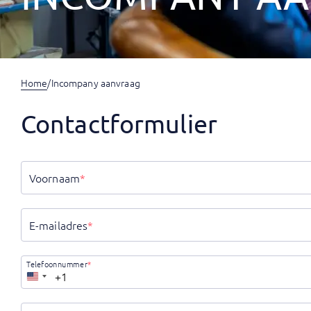
Home
/
Incompany aanvraag
Contactformulier
Voornaam
*
E-mailadres
*
Telefoonnummer
*
Verenigde
Staten
+1