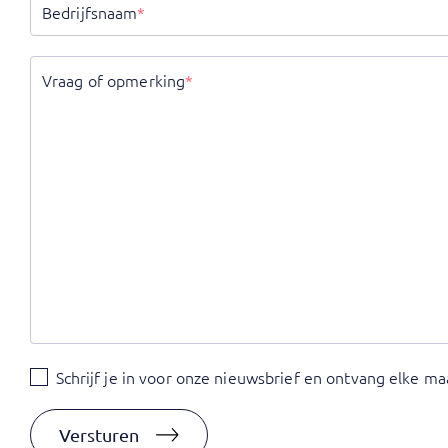
Bedrijfsnaam
*
Vraag of opmerking
*
Schrijf
Schrijf je in voor onze nieuwsbrief en ontvang elke maan
je
in
voor
Versturen
onze