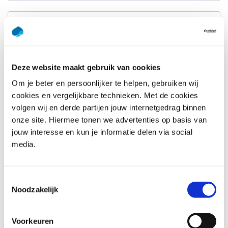
Achternaam
*
E-mailadres
*
Deze website maakt gebruik van cookies
Om je beter en persoonlijker te helpen, gebruiken wij
Telefoonnummer
*
cookies en vergelijkbare technieken. Met de cookies
Verenigde
Staten
volgen wij en derde partijen jouw internetgedrag binnen
+1
onze site. Hiermee tonen we advertenties op basis van
Bedrijfsnaam
*
jouw interesse en kun je informatie delen via social
media.
Vraag of opmerking
*
Toestemmingsselectie
Noodzakelijk
Voorkeuren