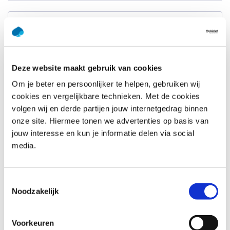
Achternaam
*
E-mailadres
*
Deze website maakt gebruik van cookies
Om je beter en persoonlijker te helpen, gebruiken wij
Telefoonnummer
*
cookies en vergelijkbare technieken. Met de cookies
Verenigde
Staten
volgen wij en derde partijen jouw internetgedrag binnen
+1
onze site. Hiermee tonen we advertenties op basis van
Bedrijfsnaam
*
jouw interesse en kun je informatie delen via social
media.
Vraag of opmerking
*
Toestemmingsselectie
Noodzakelijk
Voorkeuren