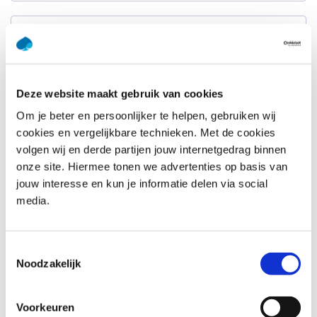
Achternaam
*
E-mailadres
*
Deze website maakt gebruik van cookies
Om je beter en persoonlijker te helpen, gebruiken wij
Telefoonnummer
*
cookies en vergelijkbare technieken. Met de cookies
Verenigde
Staten
volgen wij en derde partijen jouw internetgedrag binnen
+1
onze site. Hiermee tonen we advertenties op basis van
Bedrijfsnaam
*
jouw interesse en kun je informatie delen via social
media.
Vraag of opmerking
*
Toestemmingsselectie
Noodzakelijk
Voorkeuren