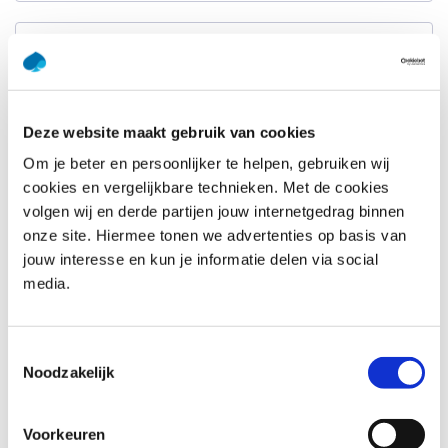
Achternaam
*
E-mailadres
*
Deze website maakt gebruik van cookies
Om je beter en persoonlijker te helpen, gebruiken wij
Telefoonnummer
*
cookies en vergelijkbare technieken. Met de cookies
Verenigde
Staten
volgen wij en derde partijen jouw internetgedrag binnen
+1
onze site. Hiermee tonen we advertenties op basis van
Bedrijfsnaam
*
jouw interesse en kun je informatie delen via social
media.
Vraag of opmerking
*
Toestemmingsselectie
Noodzakelijk
Voorkeuren