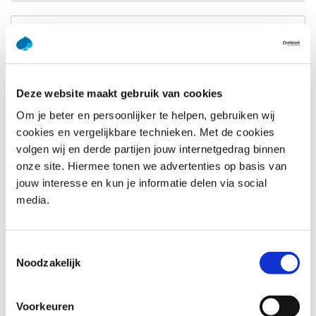
Achternaam
*
E-mailadres
*
Deze website maakt gebruik van cookies
Om je beter en persoonlijker te helpen, gebruiken wij
Telefoonnummer
*
cookies en vergelijkbare technieken. Met de cookies
Verenigde
Staten
volgen wij en derde partijen jouw internetgedrag binnen
+1
onze site. Hiermee tonen we advertenties op basis van
Bedrijfsnaam
*
jouw interesse en kun je informatie delen via social
media.
Vraag of opmerking
*
Toestemmingsselectie
Noodzakelijk
Voorkeuren