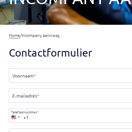
Home
/
Incompany aanvraag
Contactformulier
Voornaam
*
E-mailadres
*
Telefoonnummer
*
Verenigde
Staten
+1