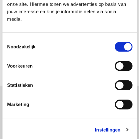
onze site. Hiermee tonen we advertenties op basis van
jouw interesse en kun je informatie delen via social
Algemeen
(8)
media.
Examens & Afronding
(6)
Financieel
(3)
Toestemmingsselectie
Inschrijving
(9)
Noodzakelijk
Leeromgeving
(6)
Studiemateriaal
(6)
Voorkeuren
Statistieken
Marketing
Algemene voorwaarden
Gebruiksvoorwaarden
Instellingen
Privacy Policy