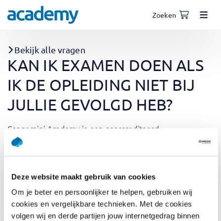
Zoeken
Bekijk alle vragen
KAN IK EXAMEN DOEN ALS
IK DE OPLEIDING NIET BIJ
JULLIE GEVOLGD HEB?
Capgemini Academy is een geaccrediteerd
opleidingsinstituut, dat geeft ons de mogelijkheid
examens af te nemen voor onze trainingsdeelnemers. Bij
ons kun je dus alleen examen doen, als je de
voorbereidende training ook bij ons gevolgd hebt. Heb je
Deze website maakt gebruik van cookies
geen training bij ons gevolgd, dan kun je je wenden tot
Om je beter en persoonlijker te helpen, gebruiken wij
een exameninstituut.
cookies en vergelijkbare technieken. Met de cookies
volgen wij en derde partijen jouw internetgedrag binnen
Categorieën