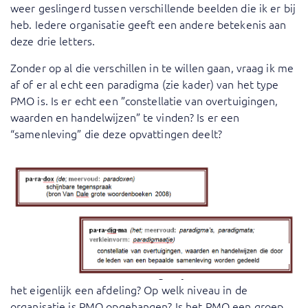
weer geslingerd tussen verschillende beelden die ik er bij
heb. Iedere organisatie geeft een andere betekenis aan
deze drie letters.
Zonder op al die verschillen in te willen gaan, vraag ik me
af of er al echt een paradigma (zie kader) van het type
PMO is. Is er echt een ”constellatie van overtuigingen,
waarden en handelwijzen” te vinden? Is er een
“samenleving” die deze opvattingen deelt?
P3O doet een mooie voorzet
Maar als organisatie mag je dit vervolgens volledig zelf
inrichten zoals je dat in jouw omgeving het beste past. Is
PMO bij jou in de organisatie een controlerende of een
ondersteunende rol? Is het eigenlijk wel een rol? Of is
het eigenlijk een afdeling? Op welk niveau in de
organisatie is PMO opgehangen? Is het PMO een groep