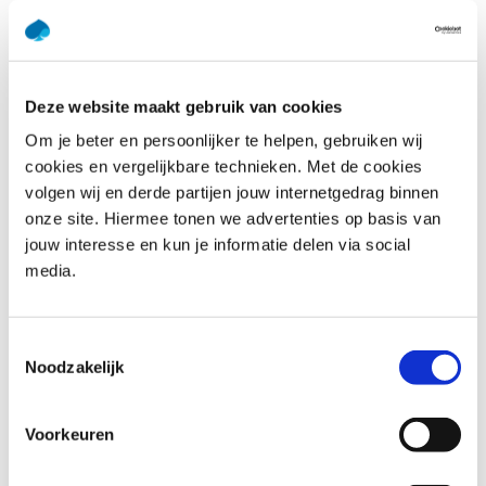
Last name
*
Deze website maakt gebruik van cookies
E-mail address
*
Om je beter en persoonlijker te helpen, gebruiken wij
cookies en vergelijkbare technieken. Met de cookies
Phone number
*
volgen wij en derde partijen jouw internetgedrag binnen
United
onze site. Hiermee tonen we advertenties op basis van
States
+1
jouw interesse en kun je informatie delen via social
Company name
*
media.
Your question
*
Toestemmingsselectie
Noodzakelijk
Voorkeuren